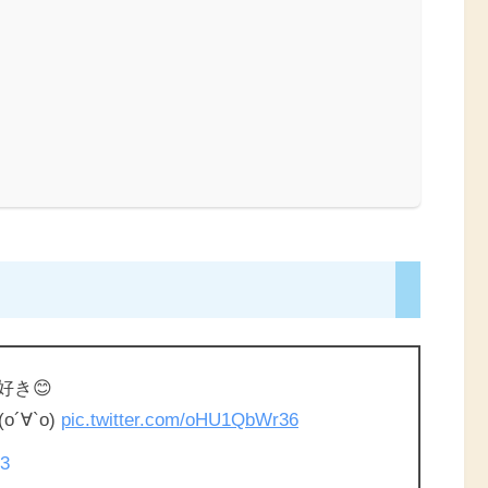
好き😊
∀`о)
pic.twitter.com/oHU1QbWr36
23