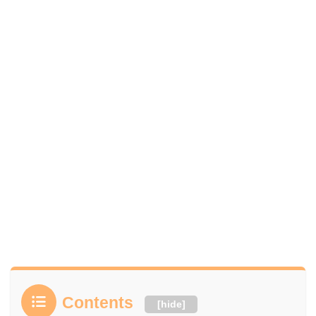
Contents
[
hide
]