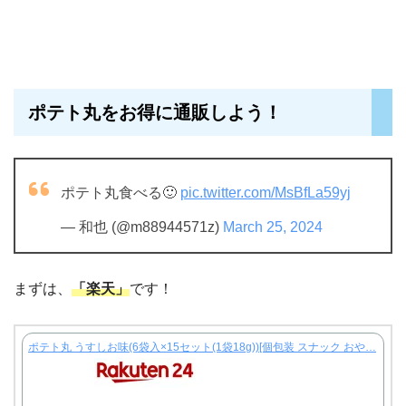
ポテト丸をお得に通販しよう！
ポテト丸食べる🙂
pic.twitter.com/MsBfLa59yj
— 和也 (@m88944571z)
March 25, 2024
まずは、
「楽天」
です！
ポテト丸 うすしお味(6袋入×15セット(1袋18g))[個包装 スナック おや…