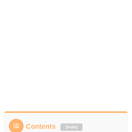
Contents
[
hide
]