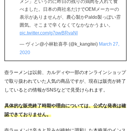
メン」というのに昨日の残りの鶏肉を入れて食
べました。日本の商社名だけでOEMメーカーの
表示がありませんが、農心製かPaldo製っぽい雰
囲気。そこまで辛くなくてなかなかうまい。
pic.twitter.com/g7pwBRvaNl
— ヴィン@小林歓喜亭 (@k_kangitei)
March 27,
2020
壺ラーメンは以前、カルディや一部のオンラインショップ
で取り扱われていた人気の商品ですが、現在は販売が終了
しているとの情報がSNSなどで見受けられます。
具体的な販売終了時期や理由については、公式な発表は確
認できておりません。​
壺ラーメンは辛さと旨みが絶妙に調和した本格派のインス