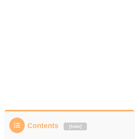
Contents
[
hide
]