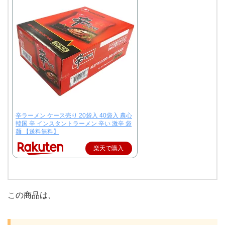
辛ラーメン ケース売り 20袋入 40袋入 農心
韓国 辛 インスタントラーメン 辛い 激辛 袋
麺 【送料無料】
楽天で購入
この商品は、