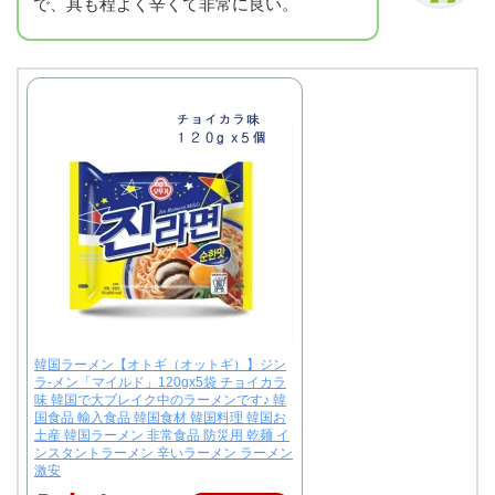
で、具も程よく辛くて非常に良い。
韓国ラーメン【オトギ（オットギ）】ジン
ラ-メン「マイルド」120gx5袋 チョイカラ
味 韓国で大ブレイク中のラーメンです♪ 韓
国食品 輸入食品 韓国食材 韓国料理 韓国お
土産 韓国ラーメン 非常食品 防災用 乾麺 イ
ンスタントラーメン 辛いラーメン ラーメン
激安